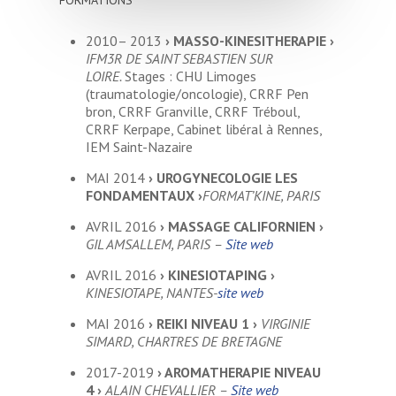
2010– 2013
›
MASSO-KINESITHERAPIE
›
IFM3R DE SAINT SEBASTIEN SUR
LOIRE.
Stages : CHU Limoges
(traumatologie/oncologie), CRRF Pen
bron, CRRF Granville, CRRF Tréboul,
CRRF Kerpape, Cabinet libéral à Rennes,
IEM Saint-Nazaire
MAI 2014
›
UROGYNECOLOGIE LES
FONDAMENTAUX
›
FORMAT’KINE, PARIS
AVRIL 2016
›
MASSAGE CALIFORNIEN
›
GIL AMSALLEM, PARIS –
Site web
AVRIL 2016
›
KINESIOTAPING
›
KINESIOTAPE, NANTES-
site web
MAI 2016
›
REIKI NIVEAU 1
›
VIRGINIE
SIMARD, CHARTRES DE BRETAGNE
2017-2019
›
AROMATHERAPIE NIVEAU
4
›
ALAIN CHEVALLIER –
Site web