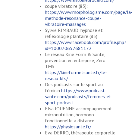
https://www.antoinebrocard.com/
coupe vibratoire (85):
https://www.morphologisme.com/page/la-
methode-resonance-coupe-
vibratoire-massages
Sylvie RIMBAUD, hypnose et
réflexologie plantaire (85)
https://www.facebook.com/profile.php?
id=100070657681172
Le réseau Kiné Form & Santé,
prévention en entreprise, Zéro
TMS
https://kineformetsante.fr/le-
reseau-kfs/
Des podcasts sur le sport au
féminin
https://www.podcast-
sante.com/podcasts/femmes-et-
sport-podcast
Elsa JOUENNE accompagnement
micronutrition, hormono
fonctionnelle à distance
https://physiosante.fr/
Eva DERRO, thérapeute corporelle